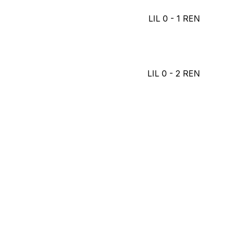
LIL
0
-
1
REN
LIL
0
-
2
REN