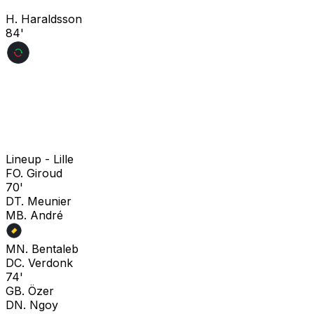
H. Haraldsson
84'
Lineup -
Lille
F
O. Giroud
70'
D
T. Meunier
M
B. André
M
N. Bentaleb
D
C. Verdonk
74'
G
B. Özer
D
N. Ngoy