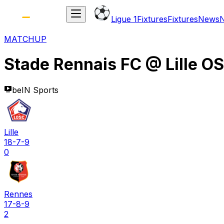
Ligue 1
Fixtures
Fixtures
News
MATCHUP
Stade Rennais FC
@
Lille O
beIN Sports
Lille
18-7-9
0
Rennes
17-8-9
2