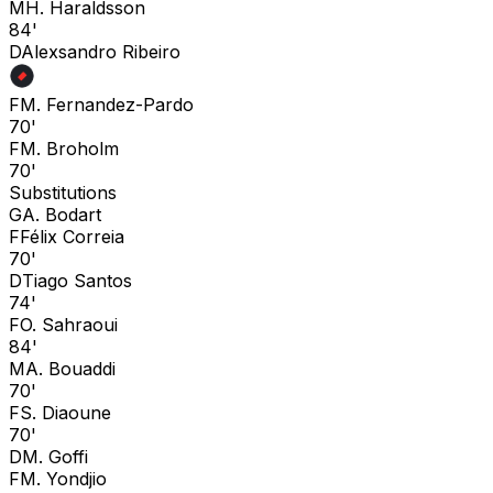
M
H. Haraldsson
84'
D
Alexsandro Ribeiro
F
M. Fernandez-Pardo
70'
F
M. Broholm
70'
Substitutions
G
A. Bodart
F
Félix Correia
70'
D
Tiago Santos
74'
F
O. Sahraoui
84'
M
A. Bouaddi
70'
F
S. Diaoune
70'
D
M. Goffi
F
M. Yondjio