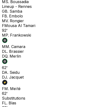
M
S. Boussadia
Lineup -
Rennes
G
B. Samba
F
B. Embolo
M
V. Rongier
F
Mousa Al Tamari
92'
M
P. Frankowski
M
M. Camara
D
L. Brassier
D
Q. Merlin
62'
D
A. Seidu
D
J. Jacquet
F
M. Meïté
62'
Substitutions
F
L. Blas