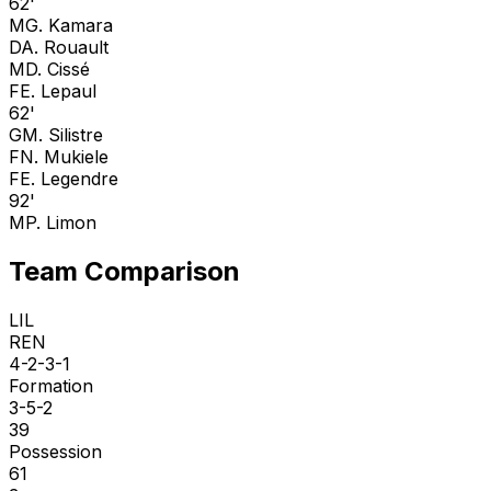
62'
M
G. Kamara
D
A. Rouault
M
D. Cissé
F
E. Lepaul
62'
G
M. Silistre
F
N. Mukiele
F
E. Legendre
92'
M
P. Limon
Team Comparison
LIL
REN
4-2-3-1
Formation
3-5-2
39
Possession
61