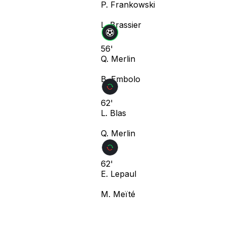
P. Frankowski
L. Brassier
56'
Q. Merlin
B. Embolo
62'
L. Blas
Q. Merlin
62'
E. Lepaul
M. Meïté