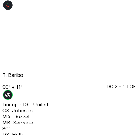
T. Baribo
DC
2
-
1
TO
90' + 11'
Lineup -
D.C. United
G
S. Johnson
M
A. Dozzell
M
B. Servania
80'
D
S. Hefti