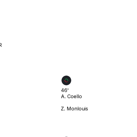
R
46'
A. Coello
Z. Monlouis