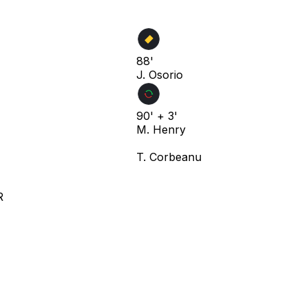
88'
J. Osorio
90' + 3'
M. Henry
T. Corbeanu
R