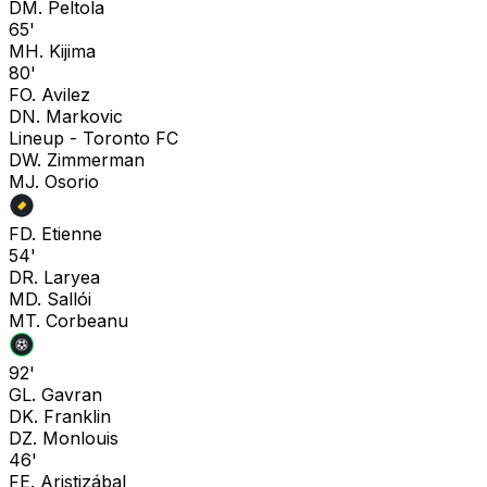
D
M. Peltola
65'
M
H. Kijima
80'
F
O. Avilez
D
N. Markovic
Lineup -
Toronto FC
D
W. Zimmerman
M
J. Osorio
F
D. Etienne
54'
D
R. Laryea
M
D. Sallói
M
T. Corbeanu
92'
G
L. Gavran
D
K. Franklin
D
Z. Monlouis
46'
F
E. Aristizábal