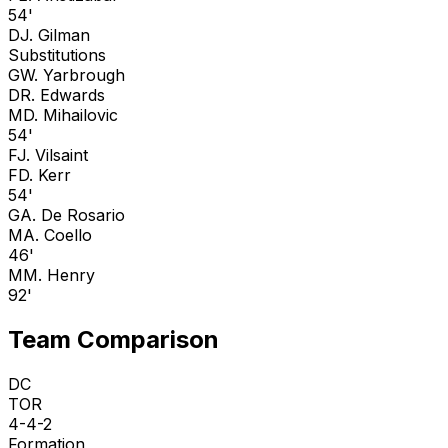
54'
D
J. Gilman
Substitutions
G
W. Yarbrough
D
R. Edwards
M
D. Mihailovic
54'
F
J. Vilsaint
F
D. Kerr
54'
G
A. De Rosario
M
A. Coello
46'
M
M. Henry
92'
Team Comparison
DC
TOR
4-4-2
Formation