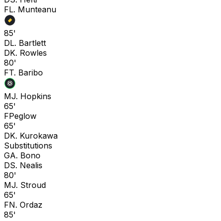
F
L. Munteanu
85'
D
L. Bartlett
D
K. Rowles
80'
F
T. Baribo
M
J. Hopkins
65'
F
Peglow
65'
D
K. Kurokawa
Substitutions
G
A. Bono
D
S. Nealis
80'
M
J. Stroud
65'
F
N. Ordaz
85'