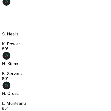
S. Nealis
K. Rowles
80'
H. Kijima
B. Servania
80'
N. Ordaz
L. Munteanu
85'