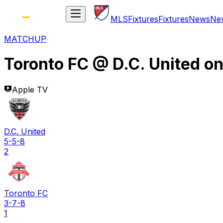
MLS
Fixtures
Fixtures
News
Ne
MATCHUP
Toronto FC
@
D.C. United
o
Apple TV
D.C. United
5-5-8
2
Toronto FC
3-7-8
1